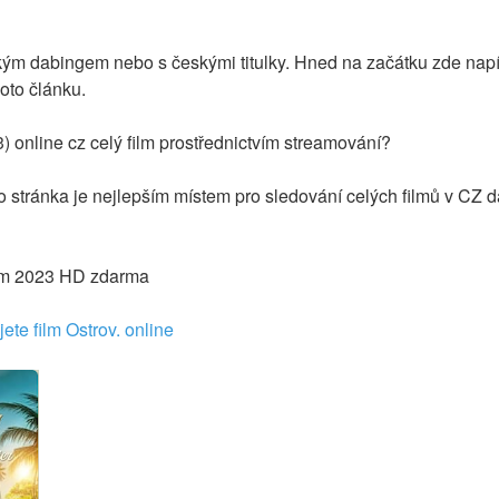
kým dabingem nebo s českými titulky. Hned na začátku zde napí
hoto článku.
) online cz celý film prostřednictvím streamování?
to stránka je nejlepším místem pro sledování celých filmů v CZ d
ilm 2023 HD zdarma
ete film Ostrov. online