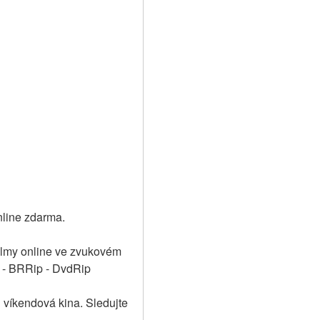
nline zdarma.
filmy online ve zvukovém 
p - BRRip - DvdRip
 víkendová kina. Sledujte 