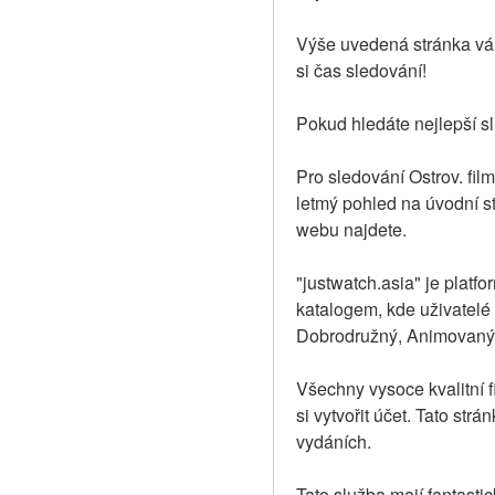
Výše uvedená stránka vám 
si čas sledování!
Pokud hledáte nejlepší s
Pro sledování Ostrov. fil
letmý pohled na úvodní str
webu najdete.
"justwatch.asia" je platf
katalogem, kde uživatelé 
Dobrodružný, Animovaný, 
Všechny vysoce kvalitní fi
si vytvořit účet. Tato st
vydáních.
Tato služba mají fantastic