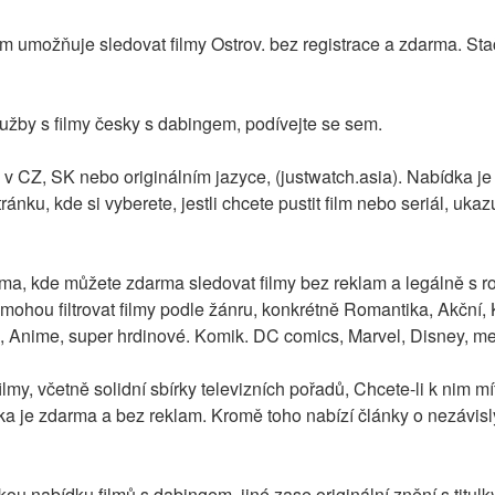
umožňuje sledovat filmy Ostrov. bez registrace a zdarma. Stačí n
lužby s filmy česky s dabingem, podívejte se sem.
m v CZ, SK nebo originálním jazyce, (justwatch.asia). Nabídka je 
ánku, kde si vyberete, jestli chcete pustit film nebo seriál, ukazu
orma, kde můžete zdarma sledovat filmy bez reklam a legálně s r
mohou filtrovat filmy podle žánru, konkrétně Romantika, Akční,
Anime, super hrdinové. Komik. DC comics, Marvel, Disney, mez
lmy, včetně solidní sbírky televizních pořadů, Chcete-li k nim mít
ránka je zdarma a bez reklam. Kromě toho nabízí články o nezávis
kou nabídku filmů s dabingem, jiné zase originální znění s titulk