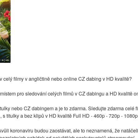
 celý filmy v angličtině nebo online CZ dabing v HD kvalitě?
 místem pro sledování celých filmů v CZ dabingu a HD kvalitě o
 titulky nebo CZ dabingem a je to zdarma. Sledujte zdarma celé 
s titulky a bez klipů v HD kvalitě Full HD - 460p - 720p - 1080
vůli koronaviru budou zaostávat, ale to neznamená, že natáčeli
z bezplatných nabídek od největších poskytovatelů streamování.