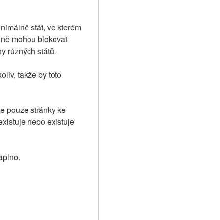
imálně stát, ve kterém 
dně mohou blokovat 
y různých států.
iv, takže by toto 
e pouze stránky ke 
xistuje nebo existuje 
aplno.