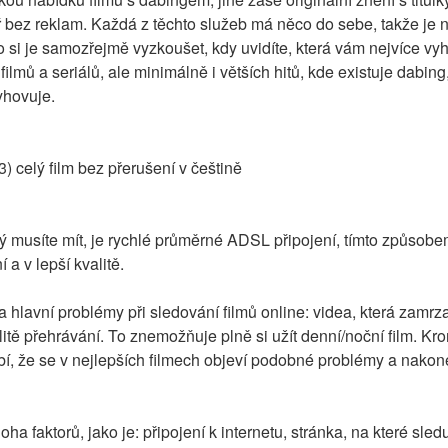
 bez reklam. Každá z těchto služeb má něco do sebe, takže je nej
 si je samozřejmě vyzkoušet, kdy uvidíte, která vám nejvíce vy
ilmů a seriálů, ale minimálně i větších hitů, kde existuje dabing
yhovuje.
) celý film bez přerušení v češtině
 musíte mít, je rychlé průměrné ADSL připojení, tímto způsobe
 a v lepší kvalitě.
a hlavní problémy při sledování filmů online: videa, která zamrzají
itě přehrávání. To znemožňuje plně si užít denní/noční film. Kro
bí, že se v nejlepších filmech objeví podobné problémy a nakon
a faktorů, jako je: připojení k internetu, stránka, na které sled