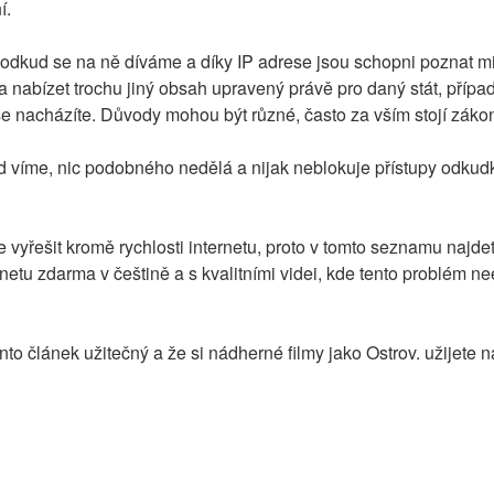
í.
 odkud se na ně díváme a díky IP adrese jsou schopni poznat min
a nabízet trochu jiný obsah upravený právě pro daný stát, přípa
se nacházíte. Důvody mohou být různé, často za vším stojí zákon
d víme, nic podobného nedělá a nijak neblokuje přístupy odkudkol
 vyřešit kromě rychlosti internetu, proto v tomto seznamu najdet
netu zdarma v češtině a s kvalitními videi, kde tento problém nee
nto článek užitečný a že si nádherné filmy jako Ostrov. užijete n