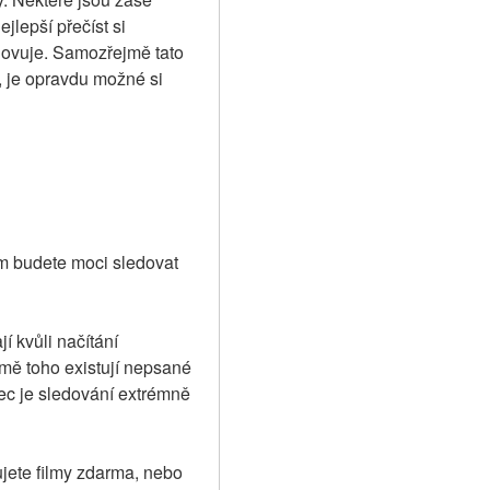
lepší přečíst si 
hovuje. Samozřejmě tato 
, je opravdu možné si 
m budete moci sledovat 
 kvůli načítání 
mě toho existují nepsané 
ec je sledování extrémně 
ujete filmy zdarma, nebo 