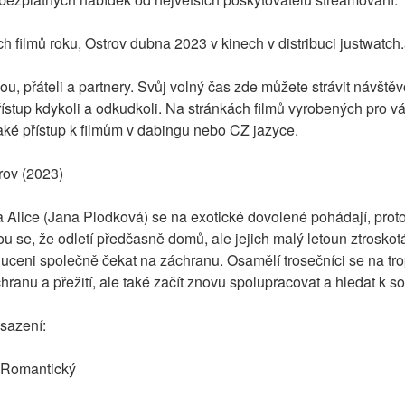
 filmů roku, Ostrov dubna 2023 v kinech v distribuci justwatch
nou, přáteli a partnery. Svůj volný čas zde můžete strávit návštěvo
ístup kdykoli a odkudkoli. Na stránkách filmů vyrobených pro vás
aké přístup k filmům v dabingu nebo CZ jazyce.
rov (2023)
a Alice (Jana Plodková) se na exotické dovolené pohádají, prot
 se, že odletí předčasně domů, ale jejich malý letoun ztroskot
nuceni společně čekat na záchranu. Osamělí trosečníci se na tr
hranu a přežití, ale také začít znovu spolupracovat a hledat k so
bsazení:
 Romantický