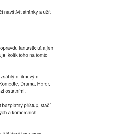
avštívit stránky a užít 
opravdu fantastická a jen 
je, kolik toho na tomto 
ozsáhlým filmovým 
 Komedie, Drama, Horor, 
i ostatními.
 bezplatný přístup, stačí 
lých a komerčních 
y. Některé jsou zase 