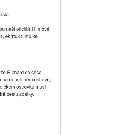
.asia
u naší oficiální filmové 
, ek*rtuk filmů ke 
ože Richard se chce 
á na opuštěném ostrově, 
opickém ostrůvku musí 
bě cestu zpátky. 