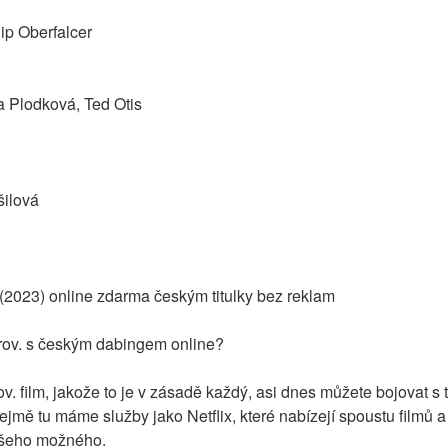
lip Oberfalcer
na Plodková, Ted Otis
šilová
 (2023) online zdarma českým titulky bez reklam
rov. s českým dabingem online?
v. film, jakože to je v zásadě každý, asi dnes můžete bojovat s t
ejmě tu máme služby jako Netflix, které nabízejí spoustu filmů a s
všeho možného.