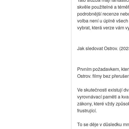
skvěle použitelné a téměř
podrobnější recenze nebo
volba není u úplně všech f
vybrat, která verze vám v
Jak sledovat Ostrov. (2023
Prvním požadavkem, který
Ostrov. filmy bez přerušení
Ve skutečnosti existují dv
vyrovnávací paměti a kval
zákony, které vždy způso
frustrující.
To se děje v důsledku mnoh